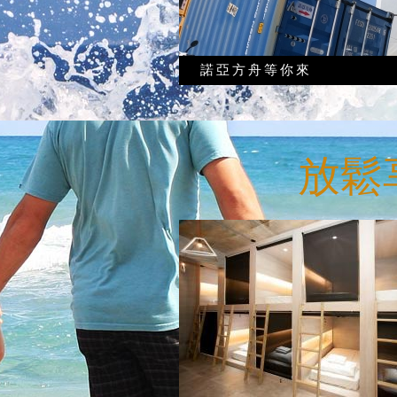
諾亞方舟等你來
放鬆