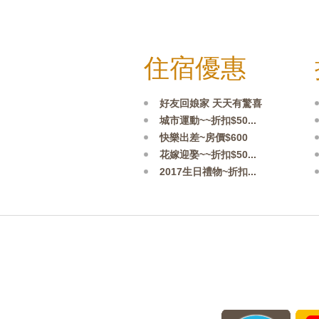
住宿優惠
好友回娘家 天天有驚喜
城市運動~~折扣$50...
快樂出差~房價$600
花嫁迎娶~~折扣$50...
2017生日禮物~折扣...