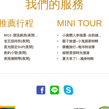
我們的服務
推薦行程
MINI TOUR
MOZ-漂流廚房(夜間...
小資戀人幸福選–自助婚...
老五招待所(夜間)
親子旅遊–小鬼當家特輯
星光限定SUP(夜間)
療癒旅行–海洋特攻隊
夜釣小管(夜間)
秘密度假時光漫遊
夜照潮間帶(夜間)
夏天來了! –濕身特輯