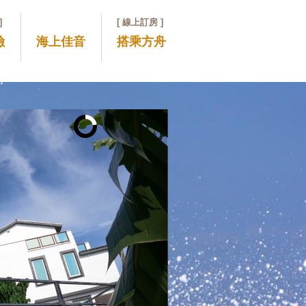
]
[ 線上訂房 ]
險
海上佳音
搭乘方舟