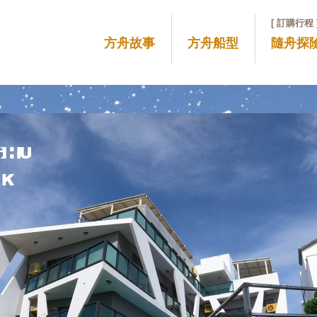
[ 訂購行程 
方舟故事
方舟船型
隨舟探